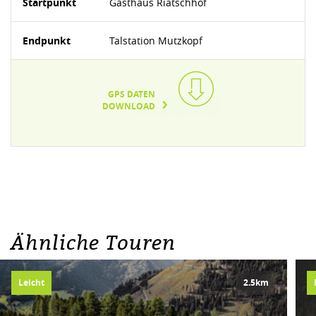
Startpunkt
Gasthaus Riatschhof
Endpunkt
Talstation Mutzkopf
GPS DATEN
DOWNLOAD
TEXT/XML(3KB)
Ähnliche Touren
Leicht
2.5km