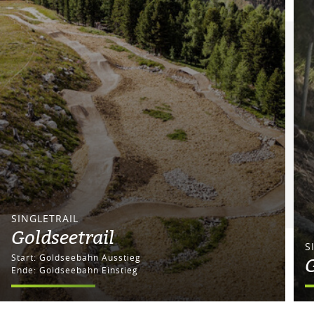
SINGLETRAIL
Goldseetrail
S
Start: Goldseebahn Ausstieg
G
Ende: Goldseebahn Einstieg