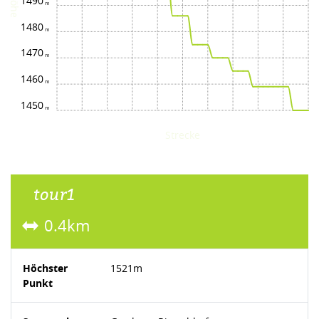
Höhe
1490
1480
1470
1460
1450
Strecke
tour1
0.4km
Höchster
1521m
Punkt