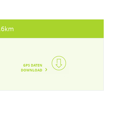
.6km
GPS DATEN
DOWNLOAD
TEXT/XML(3KB)