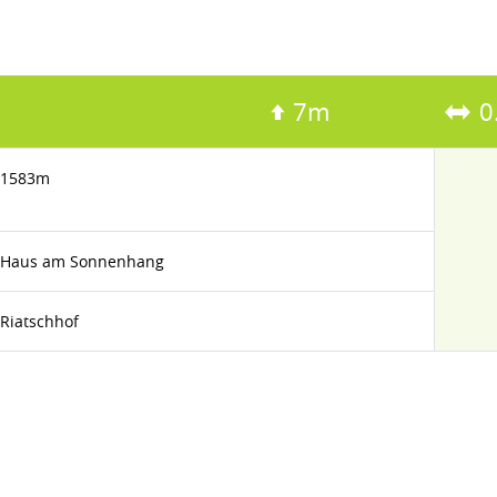
7m
0
1583m
Haus am Sonnenhang
Riatschhof