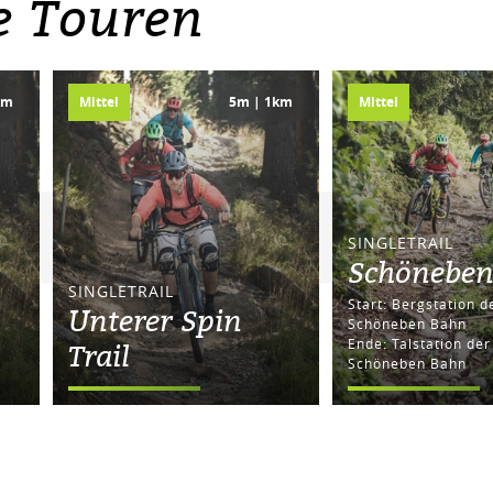
e Touren
km
Mittel
5m | 1km
Mittel
SINGLETRAIL
Schöneben 
SINGLETRAIL
Start: Bergstation der
Unterer Spin
Schöneben Bahn
Ende: Talstation der
Trail
Schöneben Bahn