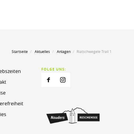
Startseite
Aktuelles
Anlagen
Riatschwegele Trail 1
FOLGE UNS:
iebszeiten
akt
ise
erefreiheit
ies