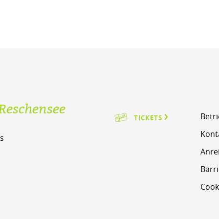
Reschensee
Betr
TICKETS
Kont
s
Anre
m
Barri
Cook