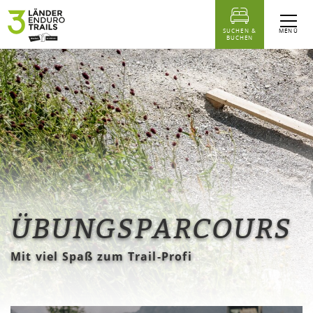
Inhaltstabelle
Unsere Übungsparcours rund um die 3-Länder Enduro Trails:
Das könnte Sie auch interessieren...
MENÜ
SUCHEN &
BUCHEN
ÜBUNGSPARCOURS
Mit viel Spaß zum Trail-Profi