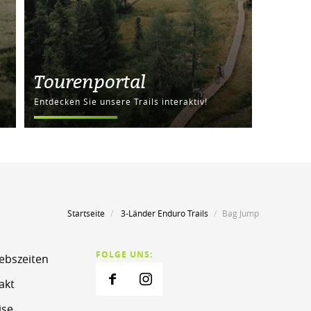
Tourenportal
Entdecken Sie unsere Trails interaktiv!
Startseite
3-Länder Enduro Trails
Bag Jump
FOLGE UNS:
iebszeiten
akt
ise