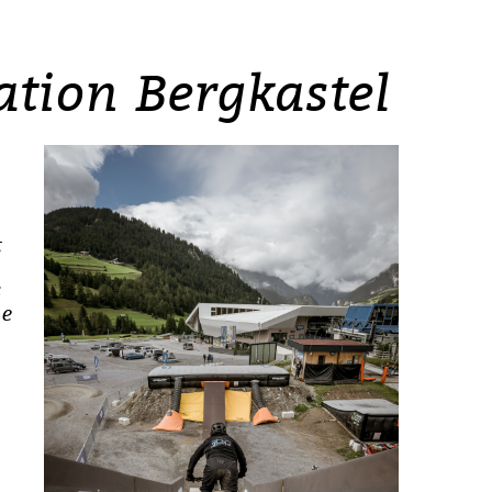
ation Bergkastel
t
n
s
ie