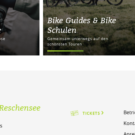
Bike Guides & Bike
e
Schulen
ose
Gemeinsam unterwegs auf den
schönsten Touren
Reschensee
Betr
TICKETS
Kont
s
Anre