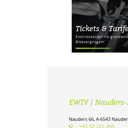
Tickets & Tarif
Eintrittskarten ins grenzenl
Bikevergnügen!
EWIV | Nauders-
Nauders 66, A-6543 Nauder
+43 50 225 400