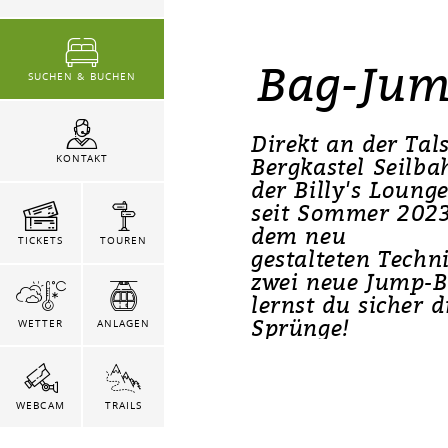
Bag-Jump
SUCHEN & BUCHEN
Direkt an der Tal
Bergkastel Seilb
KONTAKT
der Billy's Loung
seit Sommer 202
dem neu
TICKETS
TOUREN
gestalteten Techn
zwei neue Jump-B
lernst du sicher d
Sprünge!
WETTER
ANLAGEN
WEBCAM
TRAILS