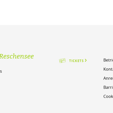
Reschensee
Betr
TICKETS
Kont
s
Anre
m
Barri
Cook