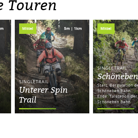
e Touren
km
Mittel
5m | 1km
Mittel
SINGLETRAIL
Schöneben 
SINGLETRAIL
Start: Bergstation der
Unterer Spin
Schöneben Bahn
Ende: Talstation der
Trail
Schöneben Bahn