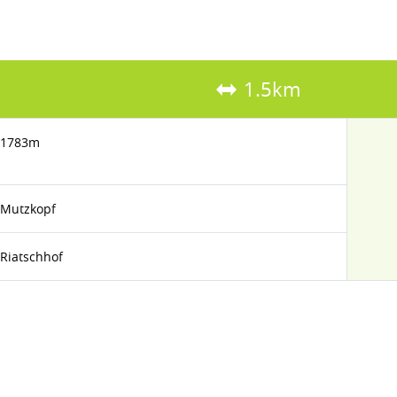
1.5km
1783m
Mutzkopf
Riatschhof