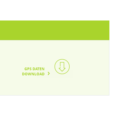
GPS DATEN
DOWNLOAD
TEXT/XML(7KB)