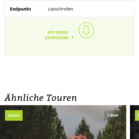
Endpunkt
Losschrofen
GPS DATEN
DOWNLOAD
TEXT/XML(6KB)
Ähnliche Touren
Leicht
1.5km