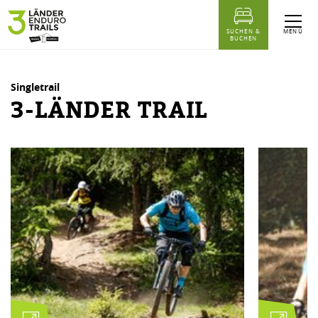
Inhaltstabelle
3-Länder Trail
Ähnliche Touren
MENÜ
SUCHEN &
BUCHEN
Singletrail
3-LÄNDER TRAIL