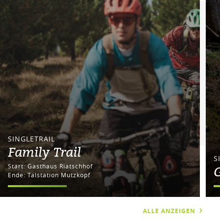
SINGLETRAIL
Family Trail
S
Start: Gasthaus Riatschhof
G
Ende: Talstation Mutzkopf
ALLE ANZEIGEN