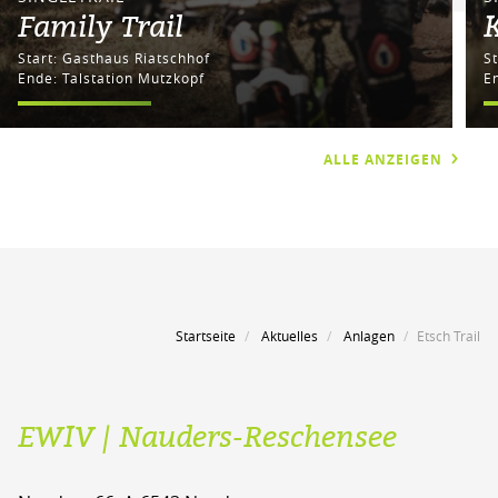
Family Trail
Start: Gasthaus Riatschhof
Ende: Talstation Mutzkopf
E
ALLE ANZEIGEN
Startseite
Aktuelles
Anlagen
Etsch Trail
EWIV | Nauders-Reschensee