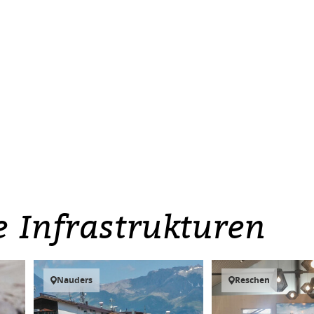
e Infrastrukturen
Nauders
Reschen