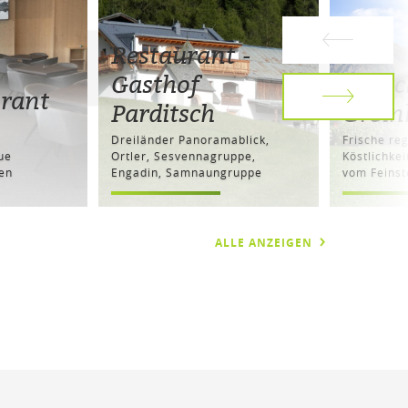
Restaurant -
Gasthof
Hofs
urant
Parditsch
Grein
n
Dreiländer Panoramablick,
Frische re
ue
Ortler, Sesvennagruppe,
Köstlichke
en
Engadin, Samnaungruppe
vom Feinst
ALLE ANZEIGEN