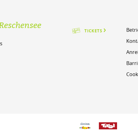
Reschensee
Betr
TICKETS
Kont
s
Anre
m
Barri
Cook