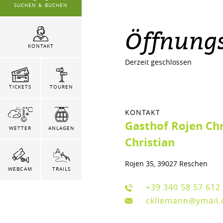
SUCHEN & BUCHEN
Öffnungs
KONTAKT
Derzeit geschlossen
TICKETS
TOUREN
KONTAKT
Gasthof Rojen Ch
WETTER
ANLAGEN
Christian
Rojen 35, 39027 Reschen
WEBCAM
TRAILS
+39 340 58 57 612
ckllemann@ymail