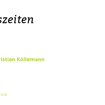
zeiten
ristian Köllemann
.com