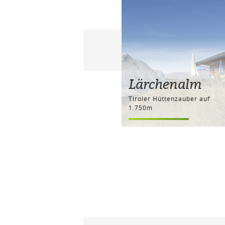
Lärchenalm
Tiroler Hüttenzauber auf
1.750m