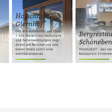
Hofschank
Giernhof
Der Bio-Bauernhof auf rund
Bergresta
1.500 Metern mit Hofschank
Schönebe
und Ferienwohnungen liegt
direkt am Reschensee und
bietet Ihnen somit eine
HIGHLIGHT - das ne
atemberaubende...
Restaurant Schöneb