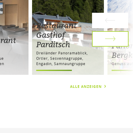
Restaurant -
Gasthof
urant
Parditsch
Panor
n
Bergk
Dreiländer Panoramablick,
ue
Ortler, Sesvennagruppe,
en
Engadin, Samnaungruppe
Genuss au
ALLE ANZEIGEN