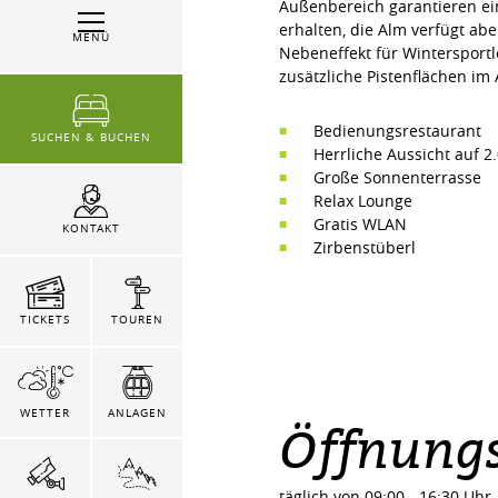
Außenbereich garantieren ei
erhalten, die Alm verfügt ab
MENÜ
Nebeneffekt für Wintersportl
zusätzliche Pistenflächen im
Bedienungsrestaurant
SUCHEN & BUCHEN
Herrliche Aussicht auf 2
Große Sonnenterrasse
Relax Lounge
Gratis WLAN
KONTAKT
Zirbenstüberl
TICKETS
TOUREN
WETTER
ANLAGEN
Öffnungs
täglich von 09:00 - 16:30 Uhr