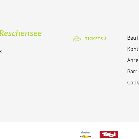
Reschensee
Betr
TICKETS
Kont
s
Anre
m
Barri
Cook