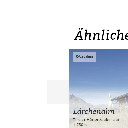
Ähnlich
Nauders
Lärchenalm
Tiroler Hüttenzauber auf
1.750m