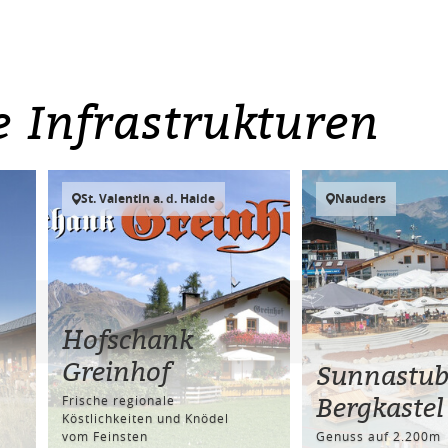
e Infrastrukturen
St. Valentin a. d. Haide
Nauders
Hofschank
Greinhof
Sunnastu
Bergkastel
Frische regionale
Köstlichkeiten und Knödel
vom Feinsten
Genuss auf 2.200m