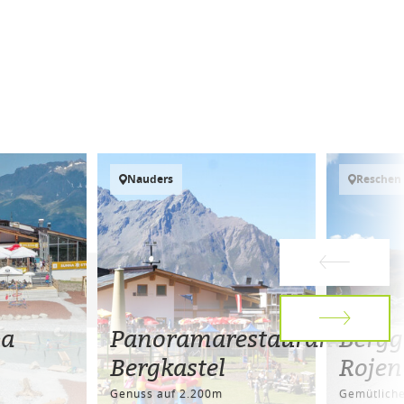
Nauders
Reschen
ba
Panoramarestaurant
Bergg
Bergkastel
Rojen
Genuss auf 2.200m
Gemütliche