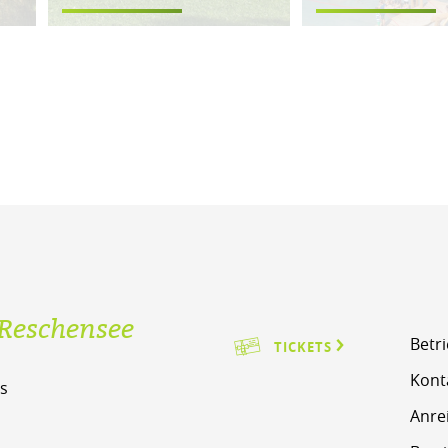
Reschensee
Betr
TICKETS
Kont
s
Anre
m