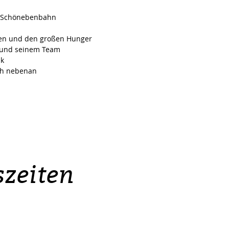
er Schönebenbahn
inen und den großen Hunger
r und seinem Team
ik
ich nebenan
zeiten