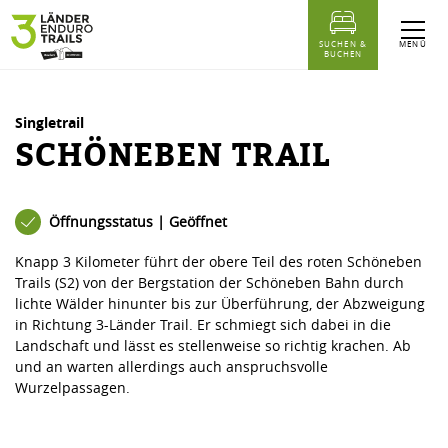
Inhaltstabelle
Schöneben Trail
Ähnliche Touren
MENÜ
SUCHEN &
BUCHEN
Singletrail
SCHÖNEBEN TRAIL
Öffnungsstatus | Geöffnet
Knapp 3 Kilometer führt der obere Teil des roten Schöneben
Trails (S2) von der Bergstation der Schöneben Bahn durch
lichte Wälder hinunter bis zur Überführung, der Abzweigung
in Richtung 3-Länder Trail. Er schmiegt sich dabei in die
Landschaft und lässt es stellenweise so richtig krachen. Ab
und an warten allerdings auch anspruchsvolle
Wurzelpassagen.