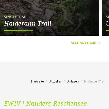
SINGLETRAIL
S
Haideralm Trail
U
ALLE ANZEIGEN
Startseite
Aktuelles
Anlagen
Schöneben Trail
EWIV | Nauders-Reschensee