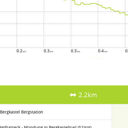
0.2
0.3
0.3
0.4
0
Strecke
2.2km
Bergkastel Bergstation
Hofratseck - Mündung in Bergkasteltrail (S2/rot)