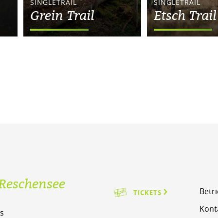
SINGLETRAIL
SINGLETRAIL
Grein Trail
Etsch Trail
Reschensee
Betr
TICKETS
Kont
s