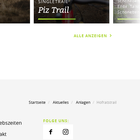
Schöneben
SINGLETRAIL
Ende: Talst
Piz Trail
Schöneben
ALLE ANZEIGEN
Startseite
Aktuelles
Anlagen
Hofratstrail
FOLGE UNS:
iebszeiten
akt