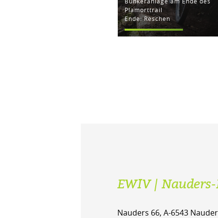
Bunkeranlage am Ende des
Plamorttrail
Ende: Reschen
EWIV | Nauders-
Nauders 66, A-6543 Nauder