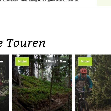
e Touren
km
Mittel
250m | 1.5km
Mittel