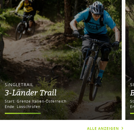
SINGLETRAIL
S
3-Länder Trail
B
Start: Grenze Italien-Österreich
Ende: Losschrofen
E
ALLE ANZEIGEN