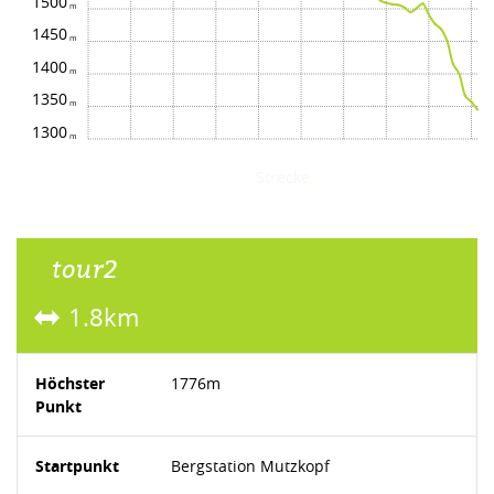
1500
1450
1400
1350
1300
Strecke
tour2
1.8km
Höchster
1776m
Punkt
Startpunkt
Bergstation Mutzkopf