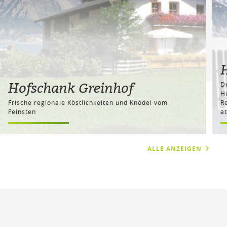
Hofschank Greinhof
D
H
Frische regionale Köstlichkeiten und Knödel vom
R
Feinsten
a
ALLE ANZEIGEN