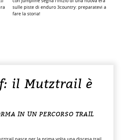
ti
con Jumpline segna l'inizio di una nuova era
ura
sulle piste di enduro 3country: preparatevi a
fare la storia!
 il Mutztrail è
FORMA IN UN PERCORSO TRAIL
tztrail nasce per la prima volta una discesa trail