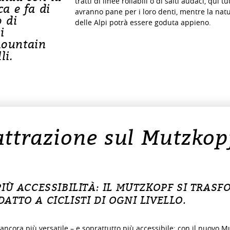
tratti di linee rollabili o di salti audaci, qui tut
ca e fa di
avranno pane per i loro denti, mentre la nat
 di
delle Alpi potrà essere goduta appieno.
i
mountain
li.
ttrazione sul Mutzkopf:
 PIÙ ACCESSIBILITÀ: IL MUTZKOPF SI TRAS
ATTO A CICLISTI DI OGNI LIVELLO.
ancora più versatile – e soprattutto più accessibile: con il nuovo Mu