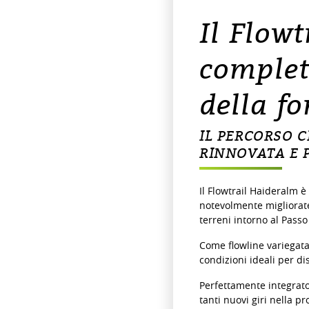
Il Flowt
complet
della f
IL PERCORSO C
RINNOVATA E 
Il Flowtrail Haideralm è
notevolmente migliorate.
terreni intorno al Passo
Come flowline variegata, 
condizioni ideali per dis
Perfettamente integrato 
tanti nuovi giri nella p