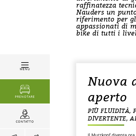
raffinatezza tecni
Nauders un punto
riferimento per gl
appassionati di 
bike di tutti i livel
MENÙ
Nuova a
aperto
PRENOTARE
PIÙ FLUIDITÀ,
DIVERTENTE, AD
CONTATTO
Il Mutzkopf diventa ora 