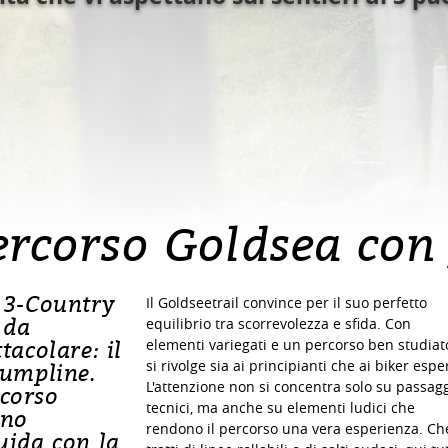
ercorso Goldsea con
 3-Country
Il Goldseetrail convince per il suo perfetto
 da
equilibrio tra scorrevolezza e sfida. Con
tacolare: il
elementi variegati e un percorso ben studiat
si rivolge sia ai principianti che ai biker esper
Jumpline.
L'attenzione non si concentra solo su passagg
corso
tecnici, ma anche su elementi ludici che
rno
rendono il percorso una vera esperienza. Che
uida con la