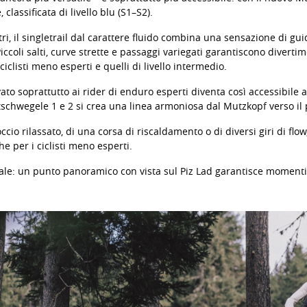
classificata di livello blu (S1–S2).
tri, il singletrail dal carattere fluido combina una sensazione di 
 Piccoli salti, curve strette e passaggi variegati garantiscono diver
ciclisti meno esperti e quelli di livello intermedio.
rvato soprattutto ai rider di enduro esperti diventa così accessibil
iatschwegele 1 e 2 si crea una linea armoniosa dal Mutzkopf verso il
ccio rilassato, di una corsa di riscaldamento o di diversi giri di flow
e per i ciclisti meno esperti.
ale: un punto panoramico con vista sul Piz Lad garantisce momenti 