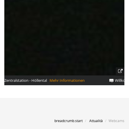
breadcrumb.start
Attualità
Webcams