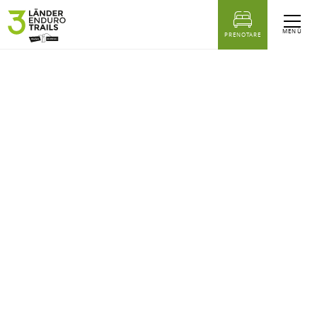
sr.Table Of Content
MENÙ
PRENOTARE