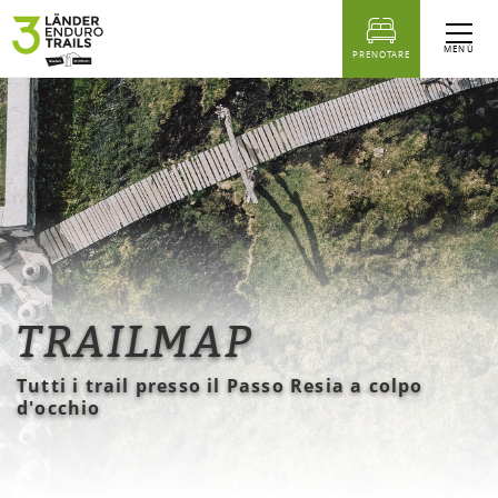
sr.Table Of Content
Per avere una perfetta visione d'insieme dei 3 Paesi Enduro Trail, s
Trailmap
Anche questo vi potrebbe interessare...
MENÙ
PRENOTARE
TRAILMAP
Tutti i trail presso il Passo Resia a colpo
d'occhio