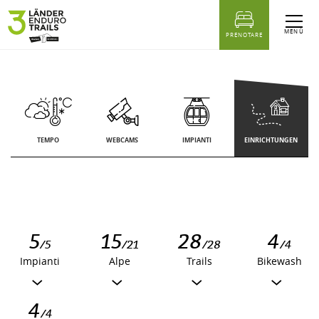
sr.Table Of Content
MENÙ
PRENOTARE
TEMPO
WEBCAMS
IMPIANTI
EINRICHTUNGEN
5
15
28
4
/5
/21
/28
/4
Impianti
Alpe
Trails
Bikewash
4
/4