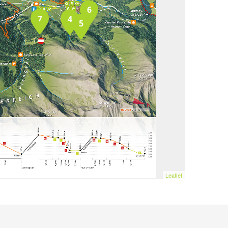
6
7
4
5
Leaflet