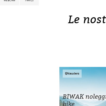
WEBCAM
TRAILS
Le nost
Nauders
BIWAK nolegg
bike