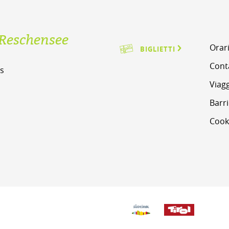
Reschensee
Orari
BIGLIETTI
Cont
s
Viag
m
Barri
Cook