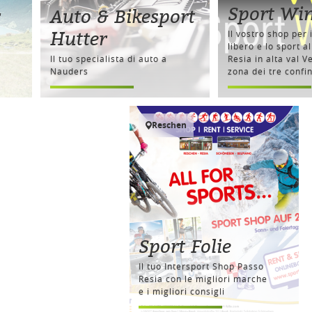
Sport Win
Auto & Bikesport
Hutter
Il vostro shop per 
libero e lo sport a
Il tuo specialista di auto a
Resia in alta val V
Nauders
zona dei tre confin
Reschen
Sport Folie
Il tuo Intersport Shop Passo
Resia con le migliori marche
e i migliori consigli