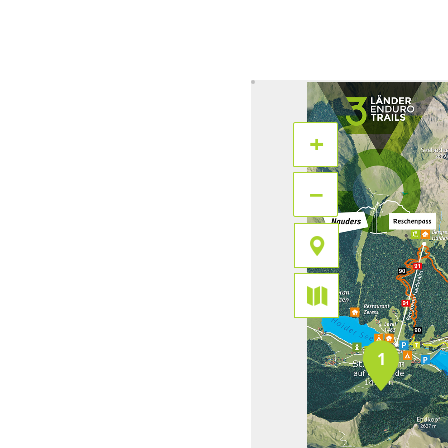
+
−
1