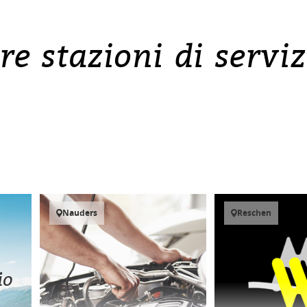
re stazioni di servi
Nauders
Reschen
io