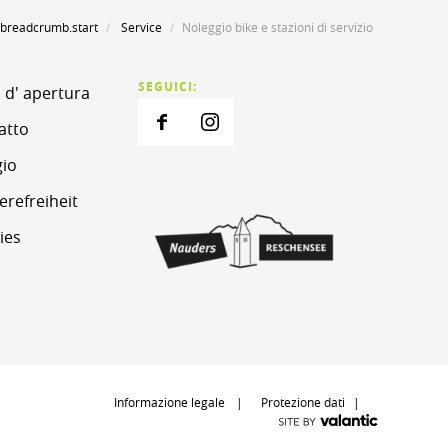
breadcrumb.start
Service
Noleggio bike e stazioni di servizio
SEGUICI:
 d' apertura
atto
gio
erefreiheit
ies
Informazione legale
Protezione dati