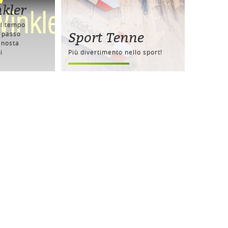
kler
il tempo
Sport Tenne
l passo
enosta
i
Più divertimento nello sport!