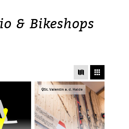
zio & Bikeshops
St. Valentin a. d. Haide