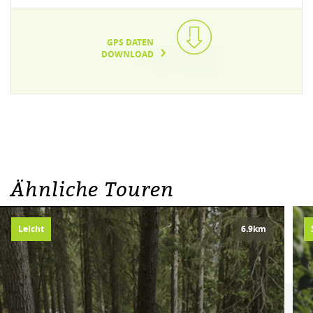
GPS DATEN
DOWNLOAD
TEXT/XML(20KB)
Ähnliche Touren
Leicht
6.9km