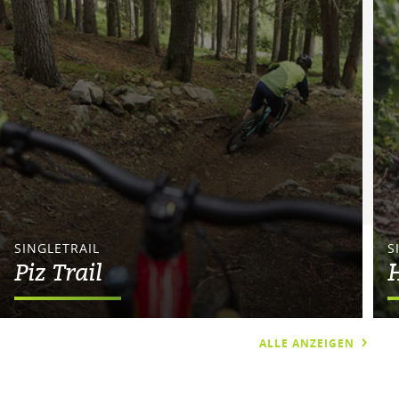
SINGLETRAIL
S
Piz Trail
H
ALLE ANZEIGEN