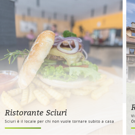
R
Ristorante Sciuri
V
Sciuri è il locale per chi non vuole tornare subito a casa
Ö