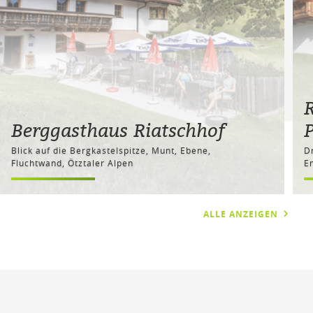
R
Berggasthaus Riatschhof
P
Blick auf die Bergkastelspitze, Munt, Ebene,
D
Fluchtwand, Ötztaler Alpen
E
ALLE ANZEIGEN