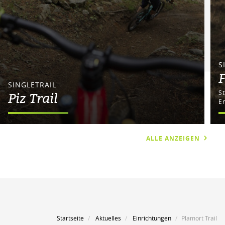
S
F
SINGLETRAIL
Piz Trail
E
ALLE ANZEIGEN
Startseite
Aktuelles
Einrichtungen
Plamort Trail