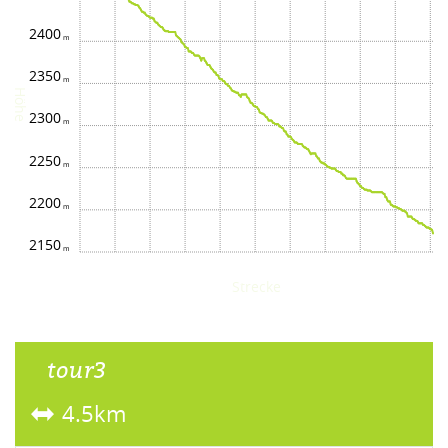
2400
2350
Höhe
2300
2250
2200
2150
Strecke
tour3
4.5km