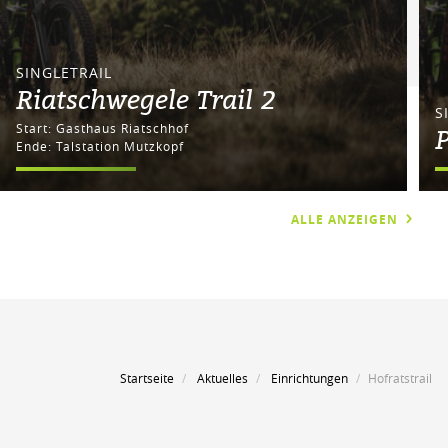
SINGLETRAIL
Riatschwegele Trail 2
S
Start: Gasthaus Riatschhof
P
Ende: Talstation Mutzkopf
ALLE ANZEIGEN
Startseite
Aktuelles
Einrichtungen
Hofratstrail