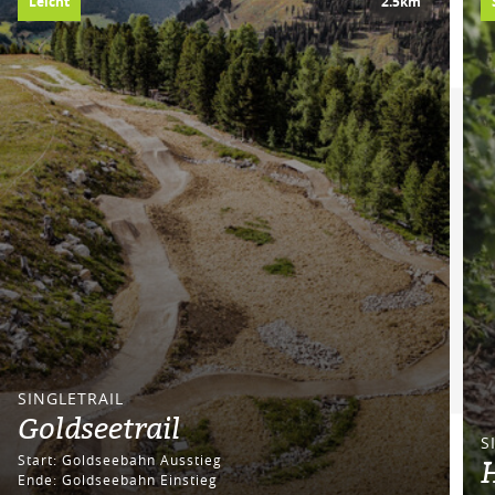
Leicht
2.5km
SINGLETRAIL
Goldseetrail
S
Start: Goldseebahn Ausstieg
H
Ende: Goldseebahn Einstieg