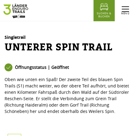
Inhaltstabelle
Unterer Spin Trail
Ähnliche Touren
MENÜ
SUCHEN &
BUCHEN
Singletrail
UNTERER SPIN TRAIL
Öffnungsstatus | Geöffnet
Oben wie unten ein Spaß! Der zweite Teil des blauen Spin
Trails (S1) macht weiter, wo der obere Teil aufhört, und bietet
einen Kilometer Fahrspaß durch den Wald auf der Südtiroler
Reschen-Seite. Er stellt die Verbindung zum Grein Trail
(Richtung Haideralm) oder dem Gorf Trail (Richtung
Schöneben) her und endet oberhalb des Weilers Spin.