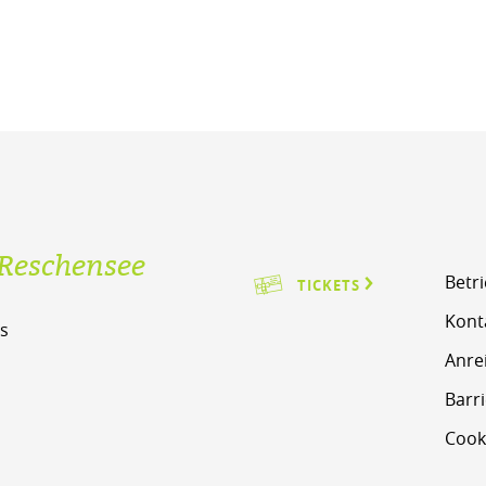
Reschensee
Betr
TICKETS
Kont
s
Anre
m
Barri
Cook