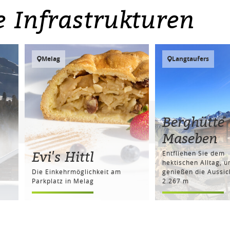
e Infrastrukturen
Melag
Langtaufers
Berghütte
Maseben
Evi's Hittl
Entfliehen Sie dem
hektischen Alltag, u
Die Einkehrmöglichkeit am
genießen die Aussic
Parkplatz in Melag
2.267 m