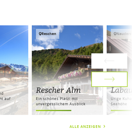
Reschen
Nauders
Rescher Alm
Laba
nd
ht auf
Ein schönes Platzl mit
Urige Kuh
unvergesslichem Ausblick
Seehöhe
ALLE ANZEIGEN