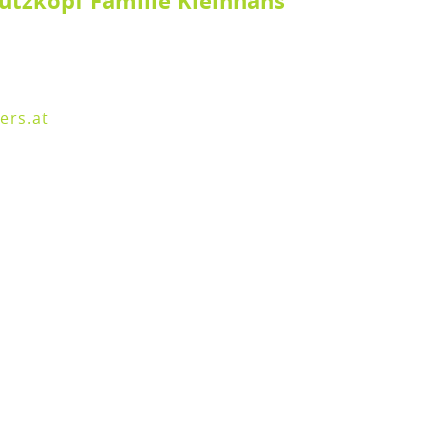
utzkopf Familie Kleinhans
ers.at