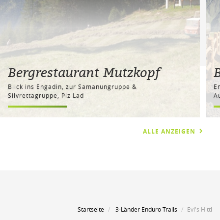
Bergrestaurant Mutzkopf
Blick ins Engadin, zur Samanungruppe &
E
Silvrettagruppe, Piz Lad
A
ALLE ANZEIGEN
Startseite
3-Länder Enduro Trails
Evi's Hittl