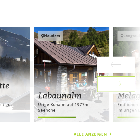
Nauders
Langtauf
tte
Labaunalm
Melag
it gut
Urige Kuhalm auf 1977m
Entfliehen 
Seehöhe
im urigen 
ALLE ANZEIGEN