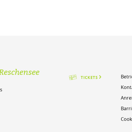
Reschensee
Betr
TICKETS
Kont
s
Anre
m
Barri
Cook