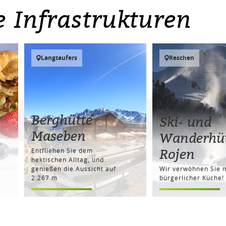
e Infrastrukturen
Langtaufers
Reschen
Berghütte
Ski- und
Maseben
Wanderhü
Rojen
Entfliehen Sie dem
hektischen Alltag, und
genießen die Aussicht auf
Wir verwöhnen Sie m
2.267 m
bürgerlicher Küche!