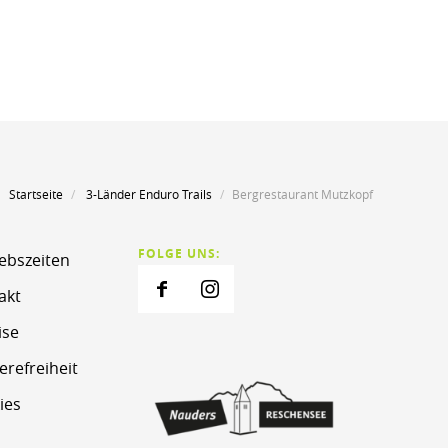
Startseite
3-Länder Enduro Trails
Bergrestaurant Mutzkopf
FOLGE UNS:
iebszeiten
akt
ise
erefreiheit
ies