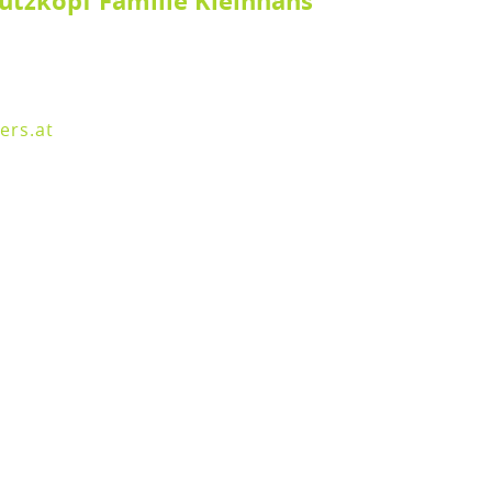
utzkopf Familie Kleinhans
ers.at