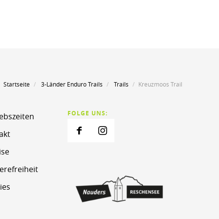
Startseite
3-Länder Enduro Trails
Trails
Kreuzmoos Trail
FOLGE UNS:
iebszeiten
akt
ise
erefreiheit
ies