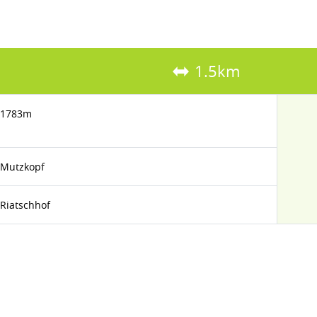
1.5km
1783m
Mutzkopf
Riatschhof