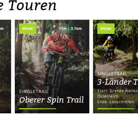
e Touren
km
Mittel
11m | 3.1km
Mittel
SINGLETRAIL
3-Länder T
Start: Grenze Italien-
SINGLETRAIL
Österreich
Oberer Spin Trail
Ende: Losschrofen