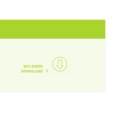
GPS DATEN
DOWNLOAD
TEXT/XML(7KB)