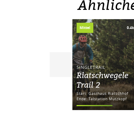
Ähnlich
Mittel
0.4
SINGLETRAIL
Riatschwegele
Trail 2
Start: Gasthaus Riatschhof
Ende: Talstation Mutzkopf