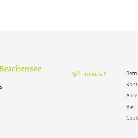
Reschensee
Betr
TICKETS
Kont
s
Anre
m
Barri
Cook