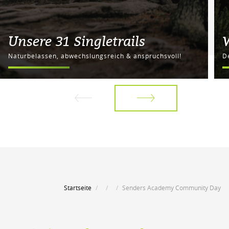
Unsere 31 Singletrails
Naturbelassen, abwechslungsreich & anspruchsvoll!
D
Startseite
Senders Academy Community Day