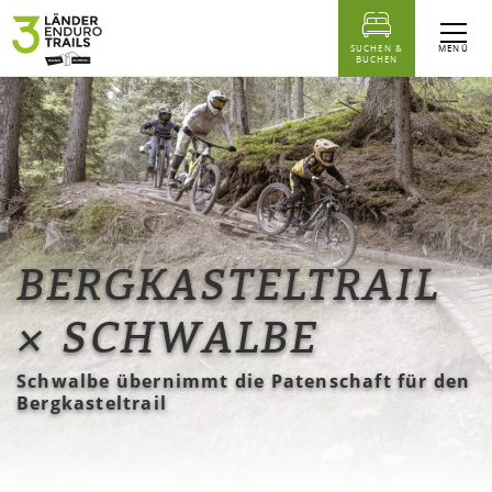
Inhaltstabelle
Starke Trails brauchen starke Partner
Das könnte Sie auch interessieren...
MENÜ
SUCHEN &
BUCHEN
BERGKASTELTRAIL
× SCHWALBE
Schwalbe übernimmt die Patenschaft für den
Bergkasteltrail