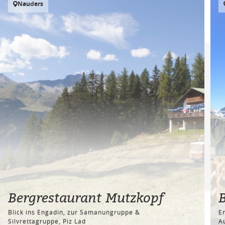
Nauders
Bergrestaurant Mutzkopf
Blick ins Engadin, zur Samanungruppe &
E
Silvrettagruppe, Piz Lad
A