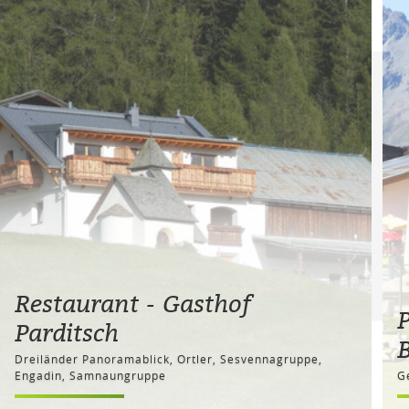
Restaurant - Gasthof
Parditsch
B
Dreiländer Panoramablick, Ortler, Sesvennagruppe,
Engadin, Samnaungruppe
G