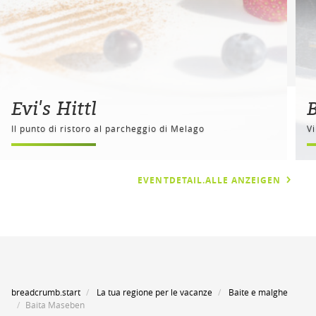
Evi's Hittl
B
Il punto di ristoro al parcheggio di Melago
V
EVENTDETAIL.ALLE ANZEIGEN
breadcrumb.start
La tua regione per le vacanze
Baite e malghe
Baita Maseben