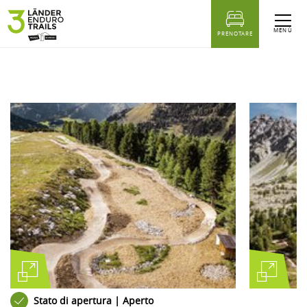
sr.Table Of Content
tourdetail.Ähnliche Touren
MENÙ
PRENOTARE
Stato di apertura | Aperto