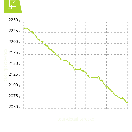
2250
2225
2200
tour-detail.Höhe
2175
2150
2125
2100
2075
2050
tour-detail.Strecke