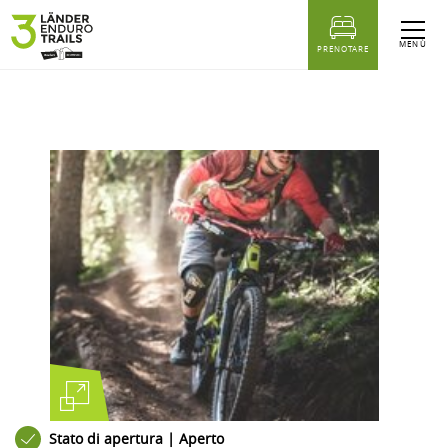
sr.Table Of Content
tourdetail.Ähnliche Touren
MENÙ
PRENOTARE
Stato di apertura | Aperto