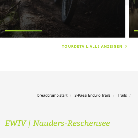
TOURDETAIL.ALLE ANZEIGEN
breadcrumb.start
3-Paesi Enduro Trails
Trails
EWIV | Nauders-Reschensee