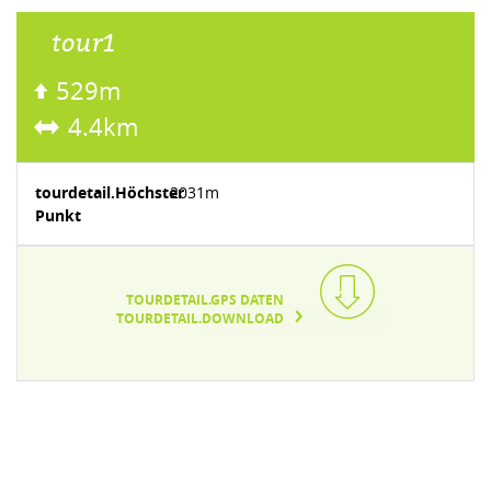
tour1
529m
4.4km
tourdetail.Höchster
2031m
Punkt
TOURDETAIL.GPS DATEN
TOURDETAIL.DOWNLOAD
TEXT/XML(39KB)