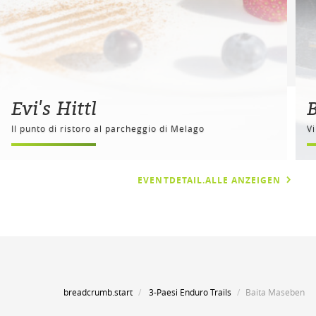
Evi's Hittl
B
Il punto di ristoro al parcheggio di Melago
V
EVENTDETAIL.ALLE ANZEIGEN
breadcrumb.start
3-Paesi Enduro Trails
Baita Maseben